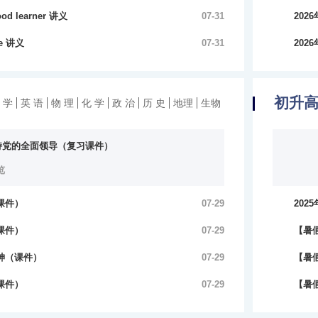
7浏览
（含
good learner 讲义
07-31
20
6浏览
（含
ife 讲义
07-31
20
6浏览
（含
4浏览
初升
 学
英 语
物 理
化 学
政 治
历 史
地理
生物
持党的全面领导（复习课件）
览
（课件）
07-29
202
152
（课件）
07-29
【暑
533
精神（课件）
07-29
【暑
214
（课件）
07-29
【暑
300