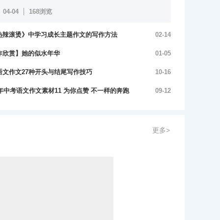
04-04
168浏览
热辣滚烫》中学习成长主题作文的写作方法
02-14
浏览
作欣赏】她的似水年华
01-05
浏览
语文作文27种开头与结尾写作技巧
10-16
浏览
4年中考语文作文素材11 为你点赞 不一样的奔跑
09-12
浏览
更多>