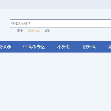
期中
期末考试
课件
校试卷
中高考专区
小升初
初升高