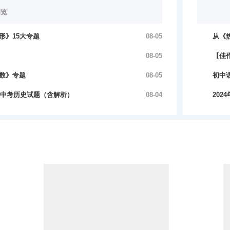
浏览
形》15大专题
08-05
从《
200
08-05
【佳
210
数》专题
08-05
初中
695
安市中考历史试题（含解析）
08-04
202
285