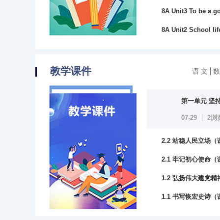
22浏览
8A Unit3 To be a 
19浏览
8A Unit2 School l
20浏览
教学课件
语 文
数
第一单元 坚
07-29
2浏
2.2 站稳人民立场
1浏览
2.1 牢记初心使命
1浏览
1.2 弘扬伟大建党
1浏览
1.1 书写恢宏史诗
1浏览