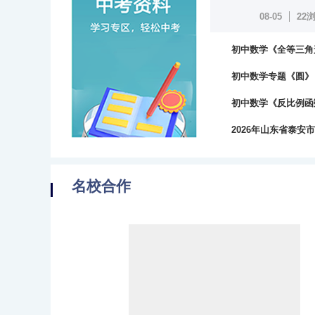
08-05
22
初中数学《全等三角
15浏览
初中数学专题《圆》
14浏览
初中数学《反比例函
16浏览
2026年山东省泰
0浏览
名校合作