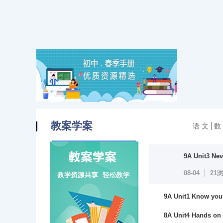
…
教案学案
语 文
数
9A Unit3 N
08-04
21
9A Unit1 Know y
19浏览
8A Unit4 Hands o