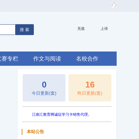
充值
上传
搜 索
江南汇教育网诚征学习卡销售代理。
竞赛专栏
作文与阅读
名校合作
苏州市中小学2024—2025学年第二学期校历
0
16
名著帮帮团（好书推荐）
今日更新(套)
昨日更新(套)
七、八、九年级学习交流群
江南汇教育网诚征学习卡销售代理。
苏州市中小学2024—2025学年第二学期校历
本站公告