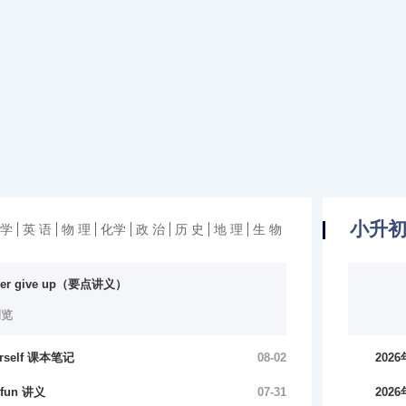
小升
 学
英 语
物 理
化学
政 治
历 史
地 理
生 物
ever give up（要点讲义）
浏览
ourself 课本笔记
08-02
20
（含
n fun 讲义
07-31
20