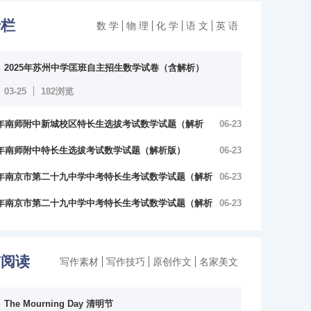
专栏
数 学
物 理
化 学
语 文
英 语
2025年苏州中学匡班自主招生数学试卷（含解析）
03-25
182浏览
24年南师附中新城校区特长生选拔考试数学试题（解析
06-23
24年南师附中特长生选拔考试数学试题（解析版）
06-23
浏览
浏览
24年南京市第二十九中学中考特长生考试数学试题（解析
06-23
24年南京市第二十九中学中考特长生考试数学试题（解析
06-23
览
览
与阅读
写作素材
写作技巧
原创作文
名家美文
The Mourning Day 清明节