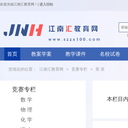
欢迎光临江南汇教育网！
|
进入旧站
首页
教案学案
教学课件
名校试卷
您现在的位置：
江南汇教育网
>
竞赛专栏
>
英 语
竞赛专栏
本栏目
数 学
物 理
化 学