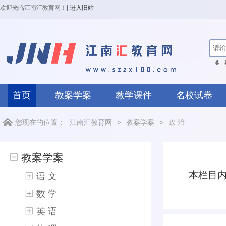
欢迎光临江南汇教育网！
|
进入旧站
首页
教案学案
教学课件
名校试卷
您现在的位置：
江南汇教育网
>
教案学案
>
政 治
教案学案
本栏目
语 文
数 学
英 语