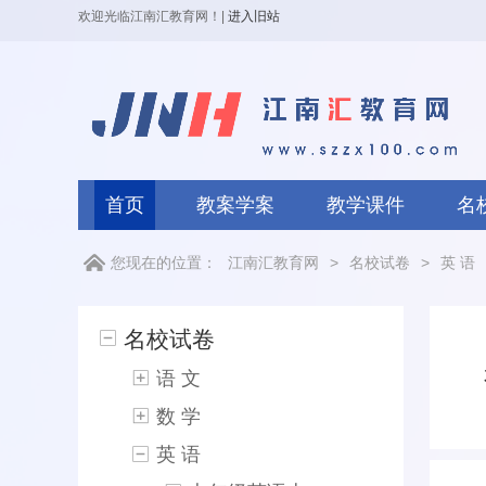
欢迎光临江南汇教育网！
|
进入旧站
首页
教案学案
教学课件
名
您现在的位置：
江南汇教育网
>
名校试卷
>
英 语
名校试卷
语 文
数 学
英 语