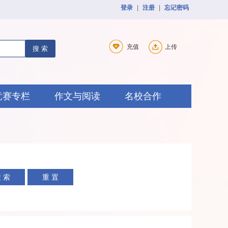
登录
|
注册
|
忘记密码
充值
上传
搜 索
竞赛专栏
作文与阅读
名校合作
 索
重 置