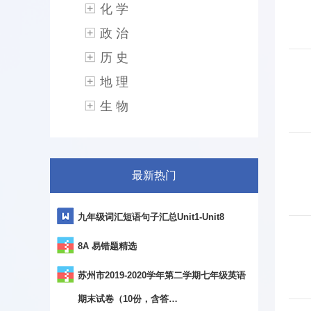
化 学
政 治
历 史
地 理
生 物
最新热门
九年级词汇短语句子汇总Unit1-Unit8
8A 易错题精选
苏州市2019-2020学年第二学期七年级英语
期末试卷（10份，含答…