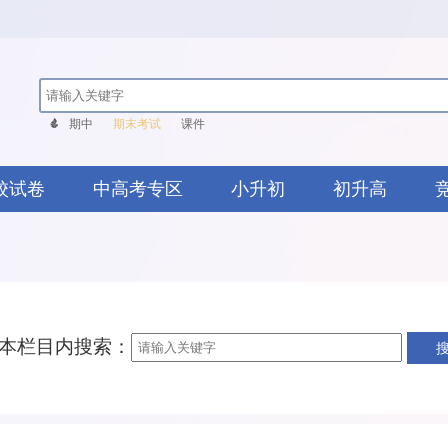
期中
期末考试
课件
校试卷
中高考专区
小升初
初升高
本栏目内搜索：
搜