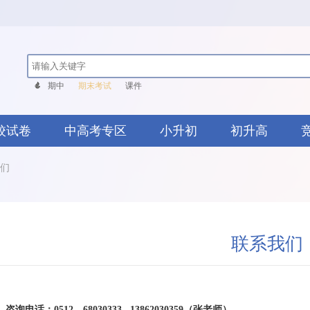
期中
期末考试
课件
校试卷
中高考专区
小升初
初升高
们
联系我们
咨询电话：
0512
—
68030333 13862030359（张老师）