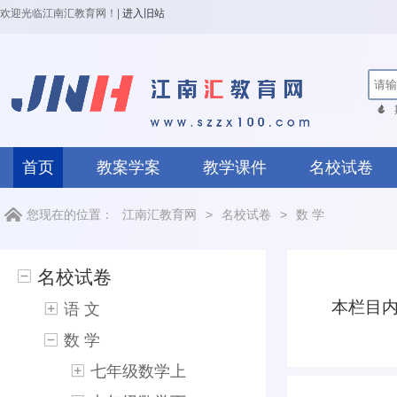
欢迎光临江南汇教育网！
|
进入旧站
首页
教案学案
教学课件
名校试卷
您现在的位置：
江南汇教育网
>
名校试卷
>
数 学
名校试卷
本栏目
语 文
数 学
七年级数学上