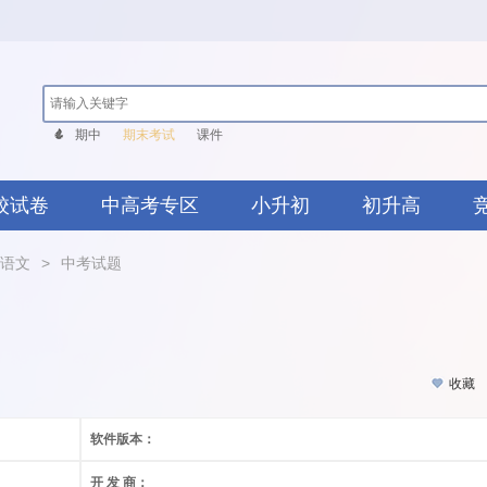
期中
期末考试
课件
校试卷
中高考专区
小升初
初升高
语文
>
中考试题
收藏
软件版本：
开 发 商：