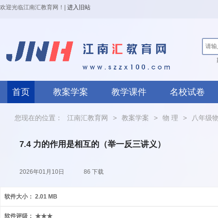
欢迎光临江南汇教育网！
|
进入旧站
首页
教案学案
教学课件
名校试卷
您现在的位置：
江南汇教育网
>
教案学案
>
物 理
>
八年级
7.4 力的作用是相互的（举一反三讲义）
2026年01月10日
86 下载
软件大小：
2.01 MB
软件评级：
★★★